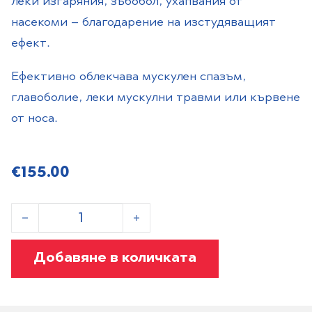
леки изгаряния, зъбобол, ухапвания от
насекоми – благодарение на изстудяващият
ефект.
Eфективно облекчава мускулен спазъм,
главоболие, леки мускулни травми или кървене
от носа.
€
155.00
количество за 1 кaшон с кутии: 40 бр
Добавяне в количката