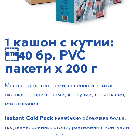
1 кaшон с кутии:
40 бр. PVC
пакети х 200 г
Мощно средство за мигновенно и ефикасно
охлаждане при травми, контузии, навяхвания,
изкълчвания.
Instant Cold Pack
незабавно облекчава болка,
подуване, синини, отоци, разтежения, контузии,